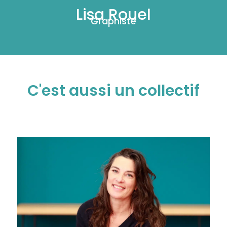
Web designer
Lisa Rouel
Graphiste
C'est aussi un collectif