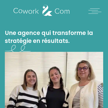
L'agence CoWork&Com : notr
Une agence qui transforme la
stratégie en résultats.
Des messages qui
influencent
|