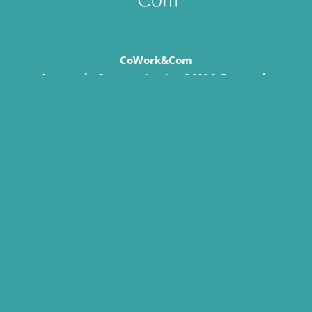
CoWork&Com
Agence de Communication 360° & Espace de
coworking
5 Route du Cratère, 63530 Sayat
Tél : 06 61 13 81 15
E-mail :
contact@cowork-com.fr