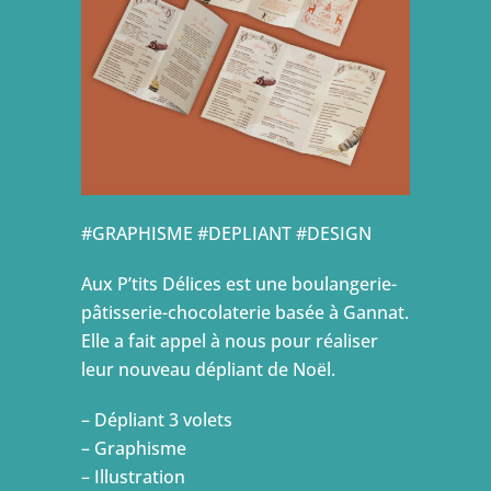
#GRAPHISME #DEPLIANT #DESIGN
Aux P’tits Délices est une boulangerie-
pâtisserie-chocolaterie basée à Gannat.
Elle a fait appel à nous pour réaliser
leur nouveau dépliant de Noël.
– Dépliant 3 volets
– Graphisme
– Illustration