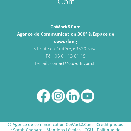
CoWork&Com
Agence de Communication 360° & Espace de
coworking
5 Route du Cratère, 63530 Sayat
Tél : 06 61 13 81 15
E-mail :
contact@cowork-com.fr
© Agence de communication CoWork&Com - Crédit photos
:
Sarah Chopard
-
Mentions Légales
-
CGU
-
Politique de