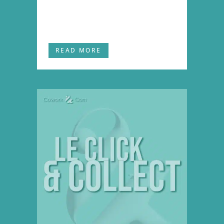
irure dolor in reprehenderit in
voluptate velit...
READ MORE