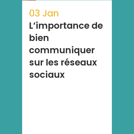
03 Jan
L’importance de
bien
communiquer
sur les réseaux
sociaux
Lorem ipsum dolor sit amet,
consectetur adipiscing elit, sed
do eiusmod tempor incididunt ut
labore et dolore magna aliqua. Ut
enim ad minim veniam, quis
nostrud exercitation ullamco
laboris nisi ut aliquip ex ea