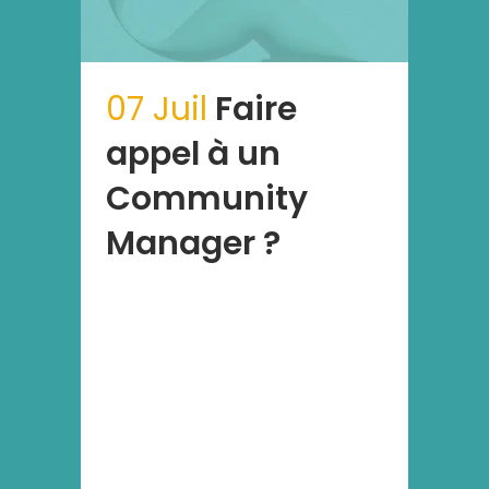
07 Juil
Faire
appel à un
Community
Manager ?
Lorem ipsum dolor sit amet,
consectetur adipiscing elit, sed
do eiusmod tempor incididunt ut
labore et dolore magna aliqua. Ut
enim ad minim veniam, quis
nostrud exercitation ullamco
laboris nisi ut aliquip ex ea
commodo consequat. Duis aute