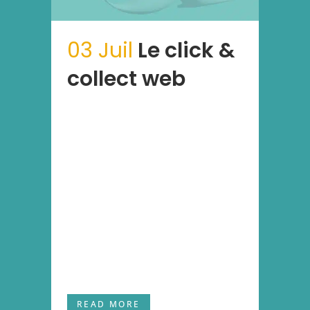
03 Juil
Le click &
collect web
Lorem ipsum dolor sit amet,
consectetur adipiscing elit, sed
do eiusmod tempor incididunt ut
labore et dolore magna aliqua. Ut
enim ad minim veniam, quis
nostrud exercitation ullamco
laboris nisi ut aliquip ex ea
commodo consequat. Duis aute
irure dolor in reprehenderit in
voluptate velit...
READ MORE