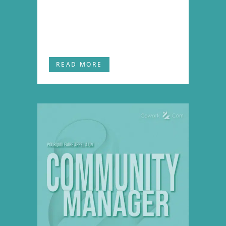
commodo consequat. Duis aute
irure dolor in reprehenderit in
voluptate velit...
READ MORE