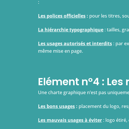
:
Les polices officielles
:
pour les titres, so
La hiérarchie typographique
: tailles, g
Les usages autorisés et interdits
: par e
même mise en page.
Elément n°4 : Les r
Une charte graphique n’est pas uniquement d
Les bons usages
:
placement du logo, res
Les mauvais usages à éviter
: logo étiré