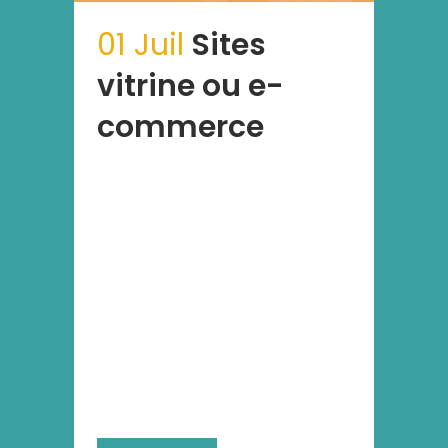
01 Juil
Sites
vitrine ou e-
commerce
Lorem ipsum dolor sit amet,
consectetur adipiscing elit, sed
do eiusmod tempor incididunt ut
labore et dolore magna aliqua. Ut
enim ad minim veniam, quis
nostrud exercitation ullamco
laboris nisi ut aliquip ex ea
commodo consequat. Duis aute
irure dolor in reprehenderit in
voluptate velit...